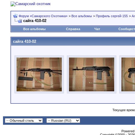
Форум «Самарского Охотника»
>
Все альбомы
>
Профиль сергей-155
>
А
сайга 410-02
Все альбомы
Справка
Чат
Сообщес
сайга 410-02
Текущее врем
Powеrеd b
Copyright ©2000 - 2026,