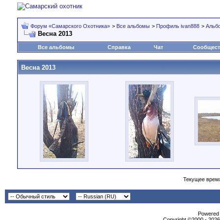
Форум «Самарского Охотника»
>
Все альбомы
>
Профиль ivan888
>
Альб
Весна 2013
Все альбомы
Справка
Чат
Сообщес
Весна 2013
Текущее врем
Powеrеd b
Copyright ©2000 - 2026,