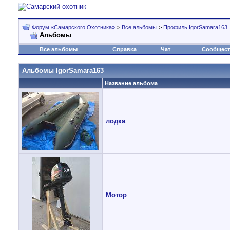
Форум «Самарского Охотника»
>
Все альбомы
>
Профиль IgorSamara163
Альбомы
Все альбомы
Справка
Чат
Сообщес
Альбомы IgorSamara163
Название альбома
лодка
Мотор