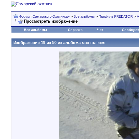
Форум «Самарского Охотника»
>
Все альбомы
>
Профиль PREDATOR
>
А
Просмотреть изображение
Все альбомы
Справка
Чат
Сообщес
Изображение 19 из 50 из альбома
моя галерея