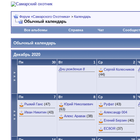
Форум «Самарского Охотника»
>
Календарь
Обычный календарь
Все альбомы
Справка
Чат
Сообщес
Обычный календарь
Декабрь 2020
Пн
30
Вт
1
Ср
2
Ч
Дни рождения 8
Сергей Колесников
>
(44)
>
>
Пн
7
Вт
8
Ср
9
Ч
Рыжий Ганс
(47)
Юрий Николаевич
Руфат
(43)
(63)
>
Иван Никитин
(43)
Александр 004
>
Алекс Аравак
(38)
>
Егений Берзин
(40)
EC8OR
(37)
Пн
14
Вт
15
Ср
16
Ч