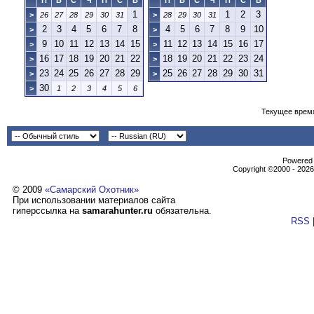
П
В
С
Ч
П
С
В
П
В
С
Ч
П
С
В
1
1
2
3
>
26
27
28
29
30
31
>
28
29
30
31
2
3
4
5
6
7
8
4
5
6
7
8
9
10
>
>
9
10
11
12
13
14
15
11
12
13
14
15
16
17
>
>
16
17
18
19
20
21
22
18
19
20
21
22
23
24
>
>
23
24
25
26
27
28
29
25
26
27
28
29
30
31
>
>
30
>
1
2
3
4
5
6
Текущее врем
Powеrеd b
Copyright ©2000 - 2026,
© 2009
«Самарский Охотник»
При использовании материалов сайта
гиперссылка на
samarahunter.ru
обязательна.
RSS