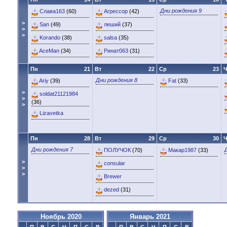
Дни рождения 9
Слава163
(60)
Агрессор
(42)
>
San
(49)
леший
(37)
>
>
Korando
(38)
salsa
(35)
AceMan
(34)
Ринат063
(31)
Пн
21
Вт
22
Ср
23
Ч
Дни рождения 8
Ariy
(39)
Fat
(33)
>
soldat21121984
>
(36)
>
Lizavetka
Пн
28
Вт
29
Ср
30
Ч
Дни рождения 7
ПОЛУЧОК
(70)
Макар1987
(33)
>
consular
>
>
Brewer
dezed
(31)
Ноябрь 2020
Январь 2021