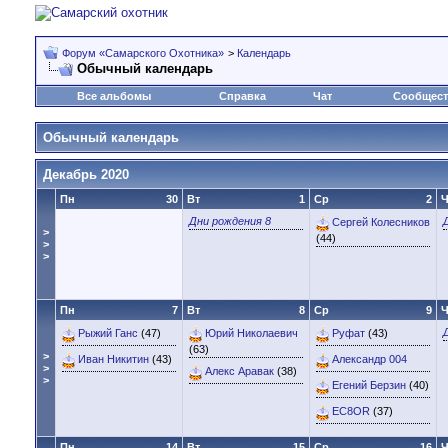
Форум «Самарского Охотника»
>
Календарь
Обычный календарь
Все альбомы
Справка
Чат
Сообщес
Обычный календарь
Декабрь 2020
Пн
30
Вт
1
Ср
2
Ч
Дни рождения 8
Сергей Колесников
>
(44)
>
>
Пн
7
Вт
8
Ср
9
Ч
Рыжий Ганс
(47)
Юрий Николаевич
Руфат
(43)
(63)
>
Иван Никитин
(43)
Александр 004
>
Алекс Аравак
(38)
>
Егений Берзин
(40)
EC8OR
(37)
Пн
14
Вт
15
Ср
16
Ч