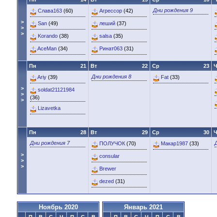
Дни рождения 9
Слава163
(60)
Агрессор
(42)
>
San
(49)
леший
(37)
>
>
Korando
(38)
salsa
(35)
AceMan
(34)
Ринат063
(31)
Пн
21
Вт
22
Ср
23
Ч
Дни рождения 8
Ariy
(39)
Fat
(33)
>
soldat21121984
>
(36)
>
Lizavetka
Пн
28
Вт
29
Ср
30
Ч
Дни рождения 7
ПОЛУЧОК
(70)
Макар1987
(33)
>
consular
>
>
Brewer
dezed
(31)
Ноябрь 2020
Январь 2021