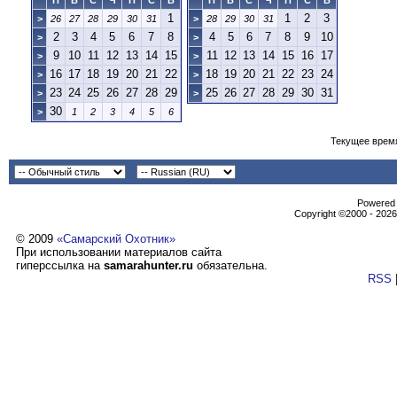
П
В
С
Ч
П
С
В
П
В
С
Ч
П
С
В
1
1
2
3
>
26
27
28
29
30
31
>
28
29
30
31
2
3
4
5
6
7
8
4
5
6
7
8
9
10
>
>
9
10
11
12
13
14
15
11
12
13
14
15
16
17
>
>
16
17
18
19
20
21
22
18
19
20
21
22
23
24
>
>
23
24
25
26
27
28
29
25
26
27
28
29
30
31
>
>
30
>
1
2
3
4
5
6
Текущее врем
Powеrеd b
Copyright ©2000 - 2026,
© 2009
«Самарский Охотник»
При использовании материалов сайта
гиперссылка на
samarahunter.ru
обязательна.
RSS