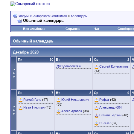
Форум «Самарского Охотника»
>
Календарь
Обычный календарь
Все альбомы
Справка
Чат
Сообщес
Обычный календарь
Декабрь 2020
Пн
30
Вт
1
Ср
2
Ч
Дни рождения 8
Сергей Колесников
>
(44)
>
>
Пн
7
Вт
8
Ср
9
Ч
Рыжий Ганс
(47)
Юрий Николаевич
Руфат
(43)
(63)
>
Иван Никитин
(43)
Александр 004
>
Алекс Аравак
(38)
>
Егений Берзин
(40)
EC8OR
(37)
Пн
14
Вт
15
Ср
16
Ч