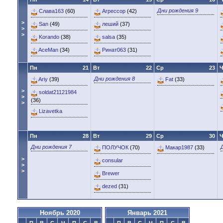
Дни рождения 9
Слава163
(60)
Агрессор
(42)
>
San
(49)
леший
(37)
>
>
Korando
(38)
salsa
(35)
AceMan
(34)
Ринат063
(31)
Пн
21
Вт
22
Ср
23
Ч
Дни рождения 8
Ariy
(39)
Fat
(33)
>
soldat21121984
>
(36)
>
Lizavetka
Пн
28
Вт
29
Ср
30
Ч
Дни рождения 7
ПОЛУЧОК
(70)
Макар1987
(33)
>
consular
>
>
Brewer
dezed
(31)
Ноябрь 2020
Январь 2021