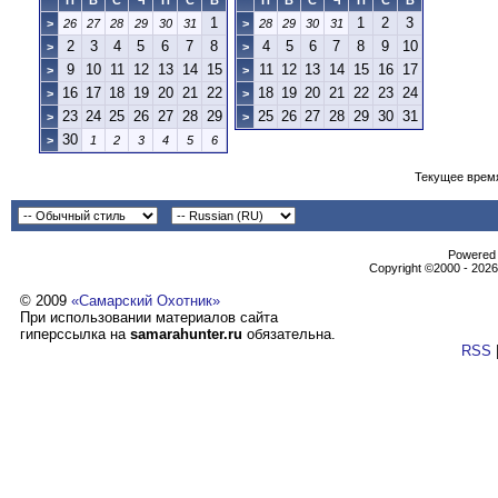
П
В
С
Ч
П
С
В
П
В
С
Ч
П
С
В
1
1
2
3
>
26
27
28
29
30
31
>
28
29
30
31
2
3
4
5
6
7
8
4
5
6
7
8
9
10
>
>
9
10
11
12
13
14
15
11
12
13
14
15
16
17
>
>
16
17
18
19
20
21
22
18
19
20
21
22
23
24
>
>
23
24
25
26
27
28
29
25
26
27
28
29
30
31
>
>
30
>
1
2
3
4
5
6
Текущее врем
Powеrеd b
Copyright ©2000 - 2026,
© 2009
«Самарский Охотник»
При использовании материалов сайта
гиперссылка на
samarahunter.ru
обязательна.
RSS