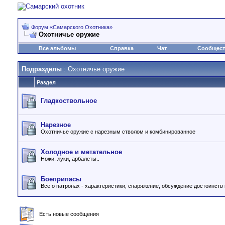
Форум «Самарского Охотника»
Охотничье оружие
Все альбомы
Справка
Чат
Сообщес
Подразделы
: Охотничье оружие
Раздел
Гладкоствольное
Нарезное
Охотничье оружие с нарезным стволом и комбинированное
Холодное и метательное
Ножи, луки, арбалеты..
Боеприпасы
Все о патронах - характеристики, снаряжение, обсуждение достоинств 
Есть новые сообщения