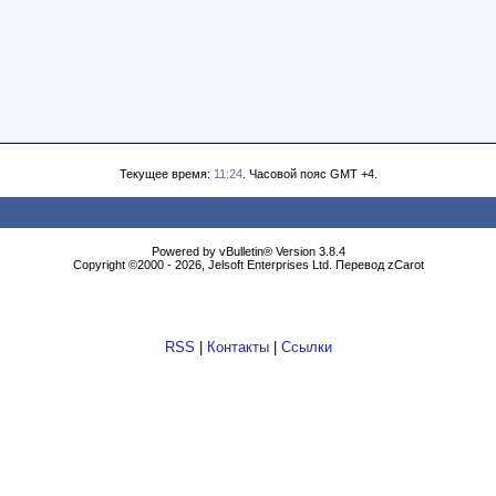
Текущее время:
11:24
. Часовой пояс GMT +4.
Powеrеd by vВullеtin® Version 3.8.4
Copyright ©2000 - 2026, Jеlsоft Entеrprises Ltd. Перевод zCarot
RSS
|
Контакты
|
Ссылки