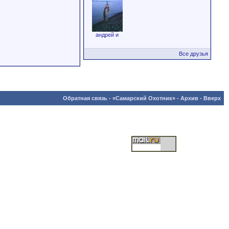
андрей и
Все друзья
Обратная связь
-
«Самарский Охотник»
-
Архив
-
Вверх