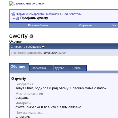
Форум «Самарского Охотника»
>
Пользователи
Профиль qwerty
Все альбомы
Справка
Чат
qwerty
Охотник
Отправить сообщение
Последняя активность:
19.06.2024
22:09
Обо мне
Статистика
Друзья
Связь
О qwerty
Биография
зовут Олег, родился и рад этому. Спасибо маме с папой.
Местоположение
сызрань
Интересы
охота, рыбалка и все что с этим связано
Чем занимаетесь
электрик