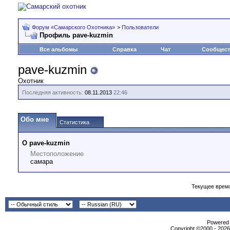
Форум «Самарского Охотника»
>
Пользователи
Профиль pave-kuzmin
Все альбомы
Справка
Чат
Сообщес
pave-kuzmin
Охотник
Последняя активность:
08.11.2013
22:46
Обо мне
Статистика
О pave-kuzmin
Местоположение
самара
Текущее врем
Powеrеd b
Copyright ©2000 - 2026,