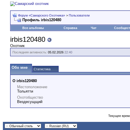
Форум «Самарского Охотника»
>
Пользователи
Профиль irbis120480
Все альбомы
Справка
Чат
Сообщес
irbis120480
Охотник
Последняя активность:
05.02.2026
22:40
Обо мне
Статистика
О irbis120480
Местоположение
Тольятти
Охотобщество
Вездесущщий
Текущее врем