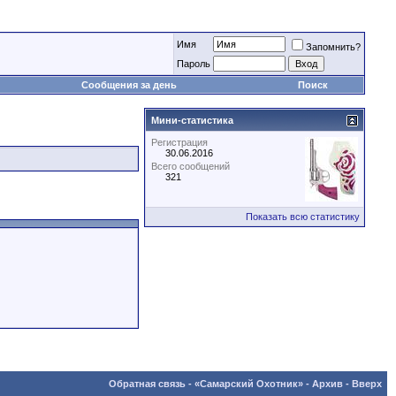
Имя
Запомнить?
Пароль
Сообщения за день
Поиск
Мини-статистика
Регистрация
30.06.2016
Всего сообщений
321
Показать всю статистику
Обратная связь
-
«Самарский Охотник»
-
Архив
-
Вверх