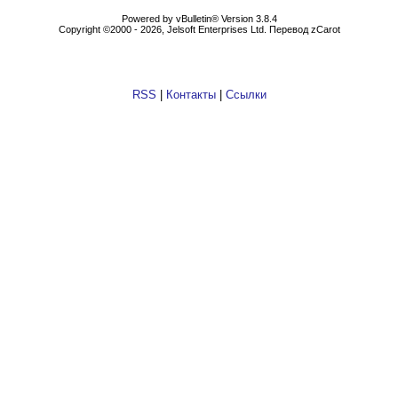
Powеrеd by vВullеtin® Version 3.8.4
Copyright ©2000 - 2026, Jеlsоft Entеrprises Ltd. Перевод zCarot
RSS
|
Контакты
|
Ссылки