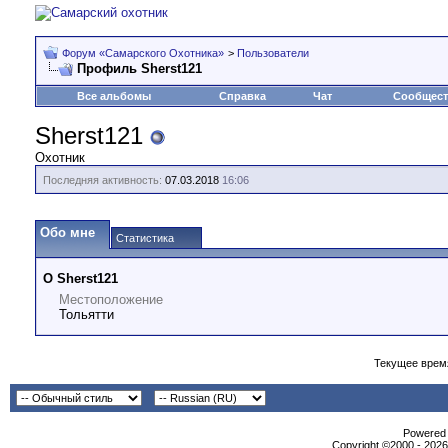
Форум «Самарского Охотника»
>
Пользователи
Профиль Sherst121
Все альбомы
Справка
Чат
Сообщес
Sherst121
Охотник
Последняя активность:
07.03.2018
16:06
Обо мне
Статистика
О Sherst121
Местоположение
Тольятти
Текущее врем
Powеrеd b
Copyright ©2000 - 2026,