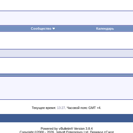
Сообщество
Календарь
Текущее время:
13:27
. Часовой пояс GMT +4.
Powеrеd by vВullеtin® Version 3.8.4
Copyright ©2000 - 2026, Jеlsоft Entеrprises Ltd. Перевод zCarot