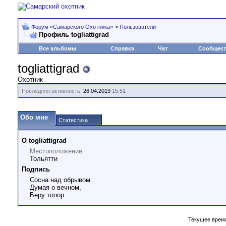
Форум «Самарского Охотника»
>
Пользователи
Профиль togliattigrad
Все альбомы
Справка
Чат
Сообщес
togliattigrad
Охотник
Последняя активность:
26.04.2019
15:51
Обо мне
Статистика
О togliattigrad
Местоположение
Тольятти
Подпись
Сосна над обрывом.
Думая о вечном,
Беру топор.
Текущее врем