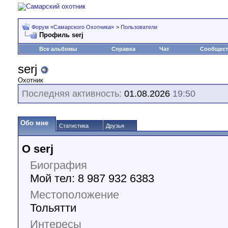
Форум «Самарского Охотника»
>
Пользователи
Профиль serj
Все альбомы
Справка
Чат
Сообщес
serj
Охотник
Последняя активность:
01.08.2026
19:50
Обо мне
Статистика
Друзья
О serj
Биография
Мой тел: 8 987 932 6383
Местоположение
Тольятти
Интересы