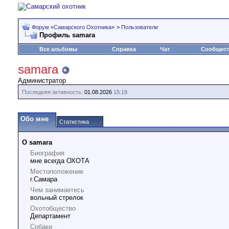
Форум «Самарского Охотника»
>
Пользователи
Профиль samara
Все альбомы
Справка
Чат
Сообщес
samara
Администратор
Последняя активность:
01.08.2026
15:18
Обо мне
Статистика
О samara
Биография
мне всегда ОХОТА
Местоположение
г.Самара
Чем занимаетесь
вольный стрелок
Охотобщество
Департамент
Собаки