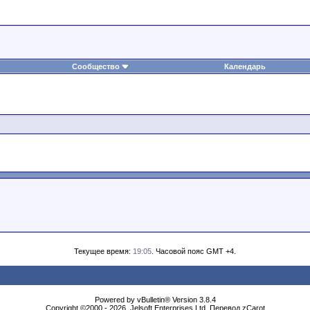
Сообщество
Календарь
Текущее время:
19:05
. Часовой пояс GMT +4.
Powеrеd by vВullеtin® Version 3.8.4
Copyright ©2000 - 2026, Jеlsоft Entеrprises Ltd. Перевод zCarot