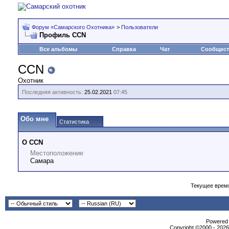
Форум «Самарского Охотника»
>
Пользователи
Профиль CCN
Все альбомы
Справка
Чат
Сообщес
CCN
Охотник
Последняя активность:
25.02.2021
07:45
Обо мне
Статистика
О CCN
Местоположение
Самара
Текущее врем
Powеrеd b
Copyright ©2000 - 2026,