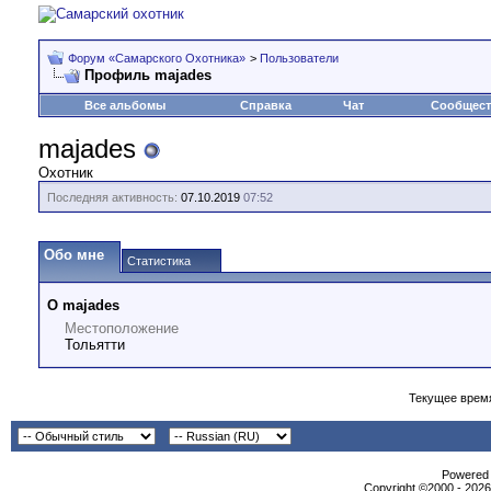
Форум «Самарского Охотника»
>
Пользователи
Профиль majades
Все альбомы
Справка
Чат
Сообщес
majades
Охотник
Последняя активность:
07.10.2019
07:52
Обо мне
Статистика
О majades
Местоположение
Тольятти
Текущее врем
Powеrеd b
Copyright ©2000 - 2026,