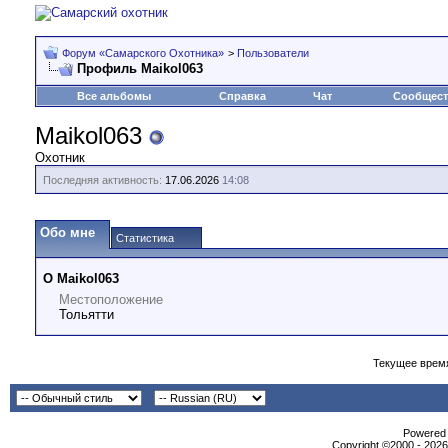
Форум «Самарского Охотника»
>
Пользователи
Профиль Maikol063
Все альбомы
Справка
Чат
Сообщес
Maikol063
Охотник
Последняя активность:
17.06.2026
14:08
Обо мне
Статистика
О Maikol063
Местоположение
Тольятти
Текущее врем
Powеrеd b
Copyright ©2000 - 2026,