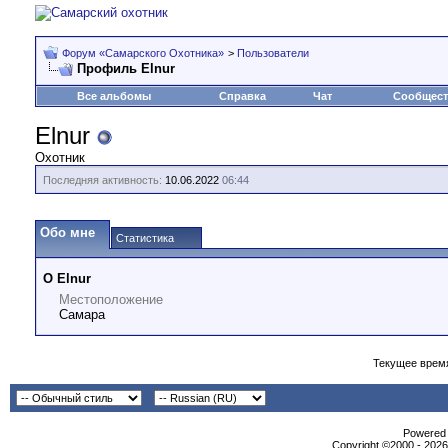
Форум «Самарского Охотника»
>
Пользователи
Профиль Elnur
Все альбомы
Справка
Чат
Сообщес
Elnur
Охотник
Последняя активность:
10.06.2022
06:44
Обо мне
Статистика
О Elnur
Местоположение
Самара
Текущее врем
Powеrеd b
Copyright ©2000 - 2026,