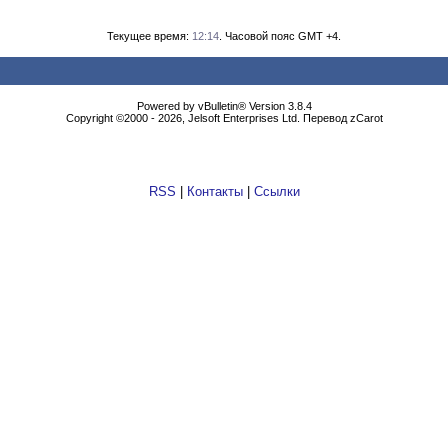
Текущее время:
12:14
. Часовой пояс GMT +4.
Powеrеd by vВullеtin® Version 3.8.4
Copyright ©2000 - 2026, Jеlsоft Entеrprises Ltd. Перевод zCarot
RSS
|
Контакты
|
Ссылки