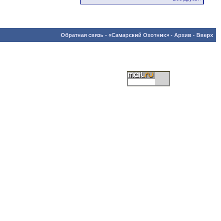
Обратная связь
-
«Самарский Охотник»
-
Архив
-
Вверх