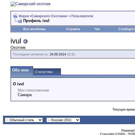
Форум «Самарского Охотника»
>
Пользователи
Профиль ivul
Все альбомы
Справка
Чат
Сообщес
ivul
Охотник
Последняя активность:
24.09.2014
22:31
Обо мне
Статистика
О ivul
Местоположение
Самара
Текущее врем
Powеrеd b
Copyright ©2000 - 2026,