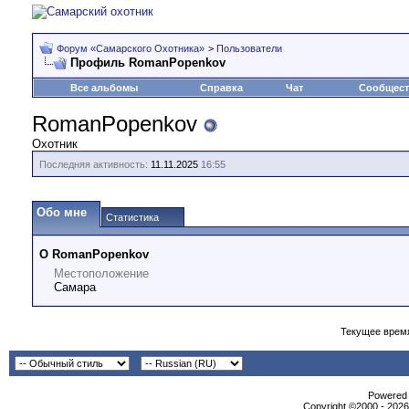
Форум «Самарского Охотника»
>
Пользователи
Профиль RomanPopenkov
Все альбомы
Справка
Чат
Сообщес
RomanPopenkov
Охотник
Последняя активность:
11.11.2025
16:55
Обо мне
Статистика
О RomanPopenkov
Местоположение
Самара
Текущее врем
Powеrеd b
Copyright ©2000 - 2026,