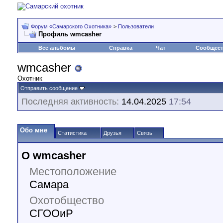
Форум «Самарского Охотника»
>
Пользователи
Профиль wmcasher
Все альбомы
Справка
Чат
Сообщес
wmcasher
Охотник
Отправить сообщение
Последняя активность:
14.04.2025
17:54
Обо мне
Статистика
Друзья
Связь
О wmcasher
Местоположение
Самара
Охотобщество
СГООиР