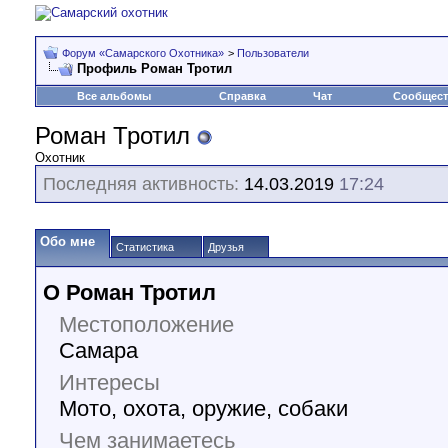
Форум «Самарского Охотника»
>
Пользователи
Профиль Роман Тротил
Все альбомы
Справка
Чат
Сообщес
Роман Тротил
Охотник
Последняя активность:
14.03.2019
17:24
Обо мне
Статистика
Друзья
О Роман Тротил
Местоположение
Самара
Интересы
Мото, охота, оружие, собаки
Чем занимаетесь