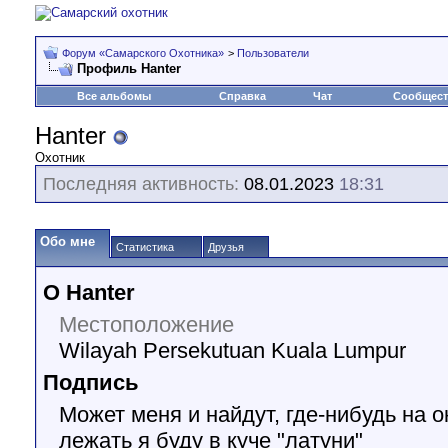
Форум «Самарского Охотника»
>
Пользователи
Профиль Hanter
Все альбомы
Справка
Чат
Сообщес
Hanter
Охотник
Последняя активность:
08.01.2023
18:31
Обо мне
Статистика
Друзья
О Hanter
Местоположение
Wilayah Persekutuan Kuala Lumpur
Подпись
Может меня и найдут, где-нибудь на 
лежать я буду в куче "латуни"