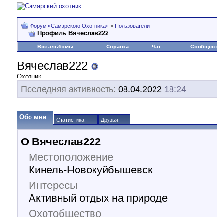
Форум «Самарского Охотника»
>
Пользователи
Профиль Вячеслав222
Все альбомы
Справка
Чат
Сообщес
Вячеслав222
Охотник
Последняя активность:
08.04.2022
18:24
Обо мне
Статистика
Друзья
О Вячеслав222
Местоположение
Кинель-Новокуйбышевск
Интересы
Активный отдых на природе
Охотобщество