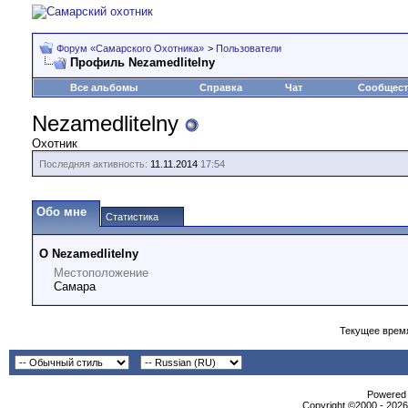
Форум «Самарского Охотника»
>
Пользователи
Профиль Nezamedlitelny
Все альбомы
Справка
Чат
Сообщес
Nezamedlitelny
Охотник
Последняя активность:
11.11.2014
17:54
Обо мне
Статистика
О Nezamedlitelny
Местоположение
Самара
Текущее врем
Powеrеd b
Copyright ©2000 - 2026,