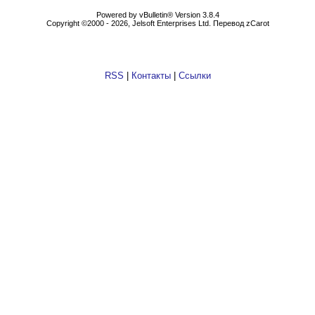
Powеrеd by vВullеtin® Version 3.8.4
Copyright ©2000 - 2026, Jеlsоft Entеrprises Ltd. Перевод zCarot
RSS
|
Контакты
|
Ссылки