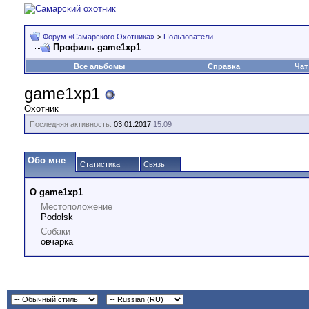
Форум «Самарского Охотника»
>
Пользователи
Профиль game1xp1
Все альбомы
Справка
Чат
game1xp1
Охотник
Последняя активность:
03.01.2017
15:09
Обо мне
Статистика
Связь
О game1xp1
Местоположение
Podolsk
Собаки
овчарка