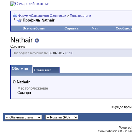
Форум «Самарского Охотника»
>
Пользователи
Профиль Nathair
Все альбомы
Справка
Чат
Сообщес
Nathair
Охотник
Последняя активность:
06.04.2017
01:00
Обо мне
Статистика
О Nathair
Местоположение
Самара
Текущее врем
Powеrеd b
Copyright ©2000 - 2026,