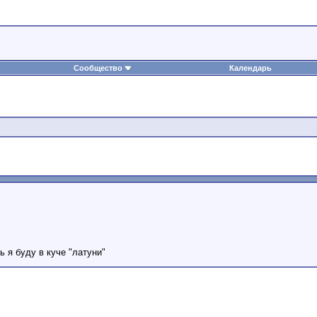
Сообщество
Календарь
 я буду в куче "латуни"