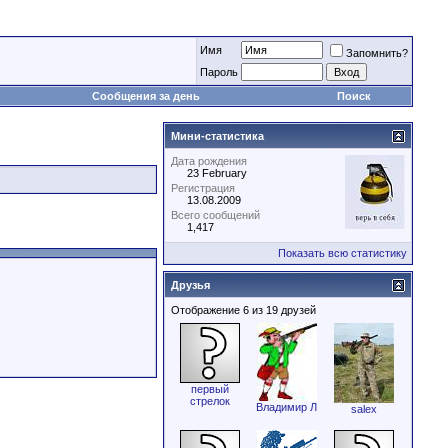
Имя
Запомнить?
Пароль
Сообщения за день
Поиск
Мини-статистика
Дата рождения
23 February
Регистрация
13.08.2009
Всего сообщений
1,417
Показать всю статистику
Друзья
Отображение 6 из 19 друзей
первый
стрелок
Владимир Л
salex