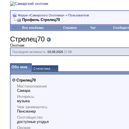
Форум «Самарского Охотника»
>
Пользователи
Профиль Стрелец70
Все альбомы
Справка
Чат
Сообщес
Стрелец70
Охотник
Последняя активность:
03.08.2026
17:08
Обо мне
Статистика
О Стрелец70
Местоположение
Самара
Интересы
музыка
Чем занимаетесь
Пенсионер
Охотобщество
доступные угодья
Оружие