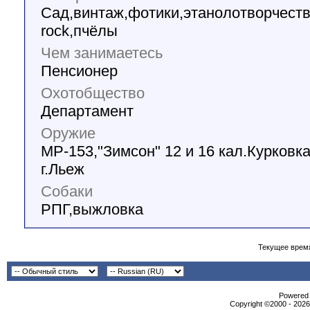
Сад,винтаж,фотики,этанолотворчеств
rock,пчёлы
Чем занимаетесь
Пенсионер
Охотобщество
Департамент
Оружие
МР-153,"Зимсон" 12 и 16 кал.Курковка
г.Льеж
Собаки
РПГ,выжловка
Текущее врем
Powеrеd b
Copyright ©2000 - 2026,