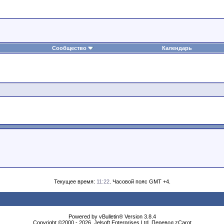
Сообщество
Календарь
Текущее время:
11:22
. Часовой пояс GMT +4.
Powеrеd by vВullеtin® Version 3.8.4
Copyright ©2000 - 2026, Jеlsоft Entеrprises Ltd. Перевод zCarot