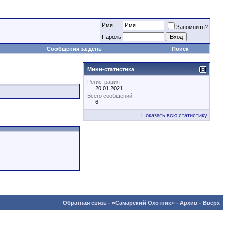
Имя
Запомнить?
Пароль
Сообщения за день
Поиск
Мини-статистика
Регистрация
20.01.2021
Всего сообщений
6
Показать всю статистику
Обратная связь
-
«Самарский Охотник»
-
Архив
-
Вверх