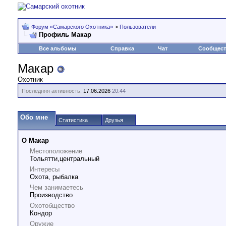
Форум «Самарского Охотника»
>
Пользователи
Профиль Макар
Все альбомы
Справка
Чат
Сообщес
Макар
Охотник
Последняя активность:
17.06.2026
20:44
Обо мне
Статистика
Друзья
О Макар
Местоположение
Тольятти,центральный
Интересы
Охота, рыбалка
Чем занимаетесь
Производство
Охотобщество
Кондор
Оружие