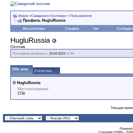
Форум «Самарского Охотника»
>
Пользователи
Профиль HugluRussia
Все альбомы
Справка
Чат
Сообщес
HugluRussia
Охотник
Последняя активность:
19.04.2024
17:54
Обо мне
Статистика
О HugluRussia
Местоположение
СПб
Текущее врем
Powеrеd b
Copyright ©2000 - 2026,