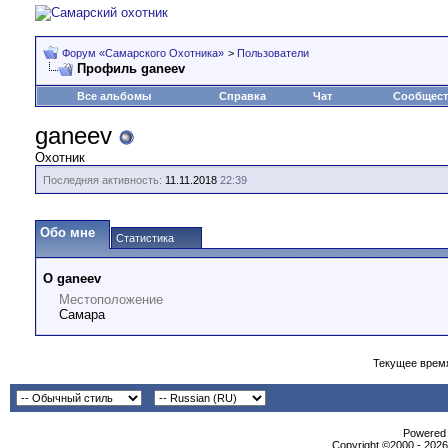
Форум «Самарского Охотника»
>
Пользователи
Профиль ganeev
Все альбомы
Справка
Чат
Сообщес
ganeev
Охотник
Последняя активность:
11.11.2018
22:39
Обо мне
Статистика
О ganeev
Местоположение
Самара
Текущее врем
Powеrеd b
Copyright ©2000 - 2026,