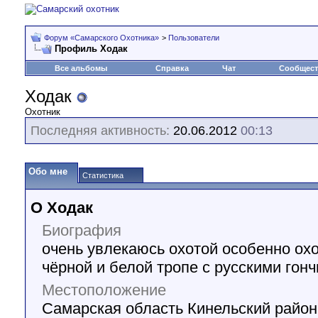
Форум «Самарского Охотника»
>
Пользователи
Профиль Ходак
Все альбомы
Справка
Чат
Сообщес
Ходак
Охотник
Последняя активность:
20.06.2012
00:13
Обо мне
Статистика
О Ходак
Биография
очень увлекаюсь охотой особенно охо
чёрной и белой тропе с русскими гон
Местоположение
Самарская область Кинельский райо