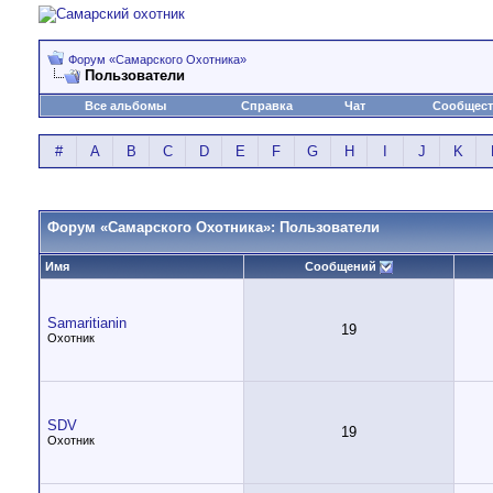
Форум «Самарского Охотника»
Пользователи
Все альбомы
Справка
Чат
Сообщес
#
A
B
C
D
E
F
G
H
I
J
K
Форум «Самарского Охотника»: Пользователи
Имя
Сообщений
Samaritianin
19
Охотник
SDV
19
Охотник