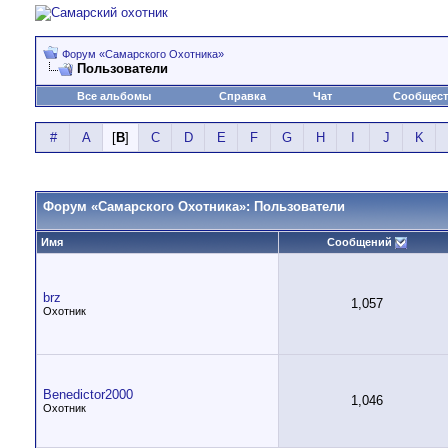
Форум «Самарского Охотника»
Пользователи
Все альбомы
Справка
Чат
Сообщес
#
A
[
B
]
C
D
E
F
G
H
I
J
K
Форум «Самарского Охотника»: Пользователи
Имя
Сообщений
brz
1,057
Охотник
Benedictor2000
1,046
Охотник