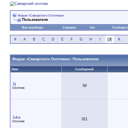
Форум «Самарского Охотника»
Пользователи
Все альбомы
Справка
Чат
Сообщес
#
A
B
C
D
E
F
G
H
I
[
J
]
K
Форум «Самарского Охотника»: Пользователи
Имя
Сообщений
Jij
59
Охотник
Juka
321
Охотник