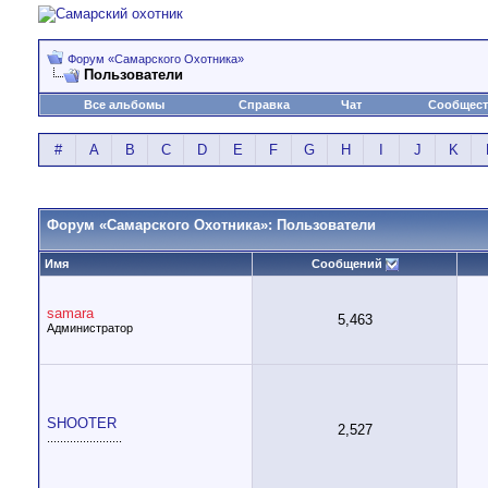
Форум «Самарского Охотника»
Пользователи
Все альбомы
Справка
Чат
Сообщес
#
A
B
C
D
E
F
G
H
I
J
K
Форум «Самарского Охотника»: Пользователи
Имя
Сообщений
samara
5,463
Администратор
SHOOTER
2,527
.......................