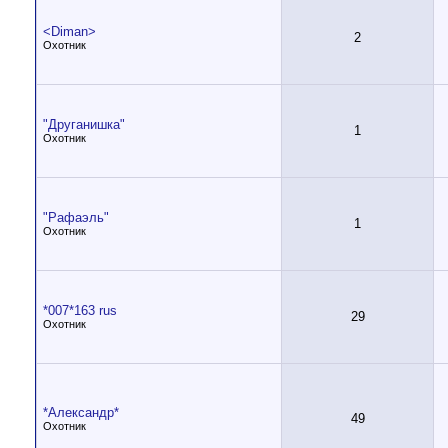
<Diman>
2
Охотник
"Друганишка"
1
Охотник
"Рафаэль"
1
Охотник
*007*163 rus
29
Охотник
*Александр*
49
Охотник