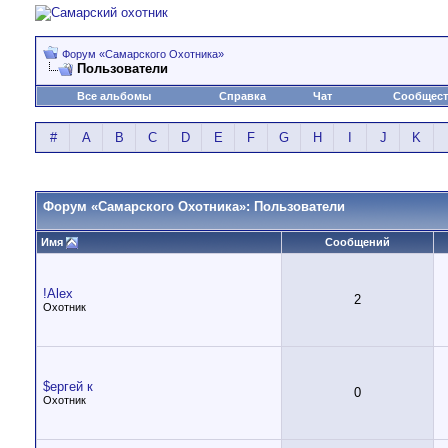
Форум «Самарского Охотника»
Пользователи
Все альбомы
Справка
Чат
Сообщес
#
A
B
C
D
E
F
G
H
I
J
K
Форум «Самарского Охотника»: Пользователи
Имя
Сообщений
!Alex
2
Охотник
$ергей к
0
Охотник