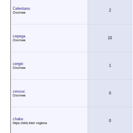
Celentano
2
Охотник
cepega
10
Охотник
cergei
1
Охотник
cessuc
0
Охотник
chake
0
https://ekb.inter-regiona