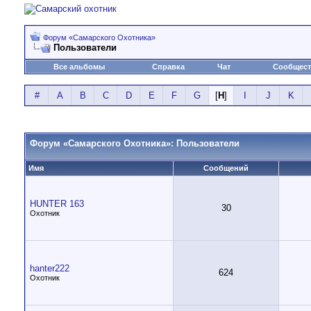
Форум «Самарского Охотника»
Пользователи
Все альбомы
Справка
Чат
Сообщес
#
A
B
C
D
E
F
G
[
H
]
I
J
K
Форум «Самарского Охотника»: Пользователи
Имя
Сообщений
HUNTER 163
30
Охотник
hanter222
624
Охотник