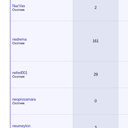
NazVas
2
Охотник
nedrema
161
Охотник
nefed001
29
Охотник
neoprosamara
0
Охотник
neumeykin
3