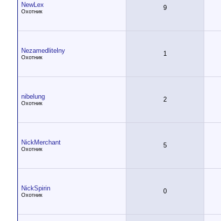
NewLex
9
Охотник
Nezamedlitelny
1
Охотник
nibelung
2
Охотник
NickMerchant
5
Охотник
NickSpirin
0
Охотник