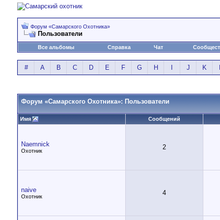
Форум «Самарского Охотника»
Пользователи
Все альбомы
Справка
Чат
Сообщес
#
A
B
C
D
E
F
G
H
I
J
K
Форум «Самарского Охотника»: Пользователи
Имя
Сообщений
Naemnick
2
Охотник
naive
4
Охотник