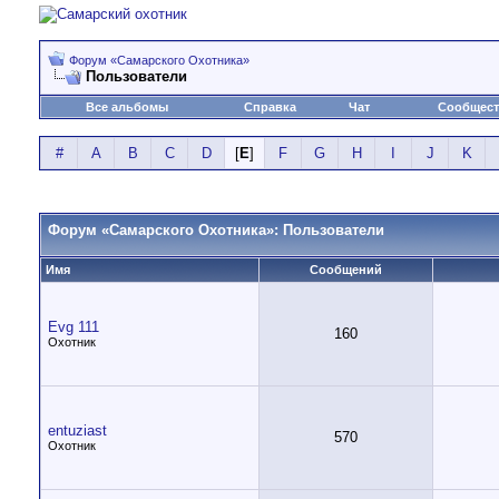
Форум «Самарского Охотника»
Пользователи
Все альбомы
Справка
Чат
Сообщес
#
A
B
C
D
[
E
]
F
G
H
I
J
K
Форум «Самарского Охотника»: Пользователи
Имя
Сообщений
Evg 111
160
Охотник
entuziast
570
Охотник