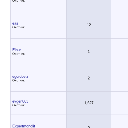
Охотник
eas
12
Охотник
Elnur
1
Охотник
egorobetz
2
Охотник
evgen063
1,627
Охотник
Expertmonolit
0