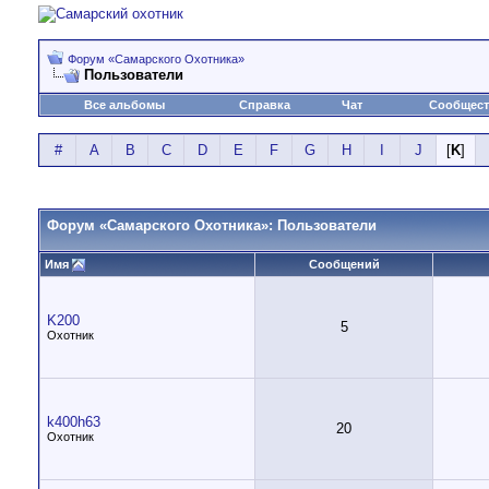
Форум «Самарского Охотника»
Пользователи
Все альбомы
Справка
Чат
Сообщес
#
A
B
C
D
E
F
G
H
I
J
[
K
]
Форум «Самарского Охотника»: Пользователи
Имя
Сообщений
K200
5
Охотник
k400h63
20
Охотник